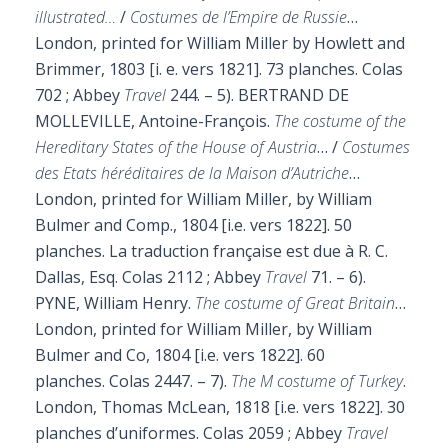
illustrated…
/
Costumes de l’Empire de Russie
…
London, printed for William Miller by Howlett and
Brimmer, 1803 [i. e. vers 1821]. 73 planches.
Colas
702 ; Abbey
Travel
244. – 5).
BERTRAND DE
MOLLEVILLE, Antoine-François.
The costume of the
Hereditary States of the House of Austria
… /
Costumes
des Etats héréditaires de la Maison d’Autriche
…
London, printed for William Miller, by William
Bulmer and Comp., 1804 [i.e. vers 1822]. 50
planches. La traduction française est due à R. C.
Dallas, Esq.
Colas 2112 ; Abbey
Travel
71. – 6).
PYNE, William Henry.
The costume of Great Britain
…
London, printed for William Miller, by William
Bulmer and Co, 1804 [i.e. vers 1822]. 60
planches.
Colas 2447. – 7).
The M costume of Turkey
.
London, Thomas McLean, 1818 [i.e. vers 1822]. 30
planches d’uniformes.
Colas 2059 ; Abbey
Travel