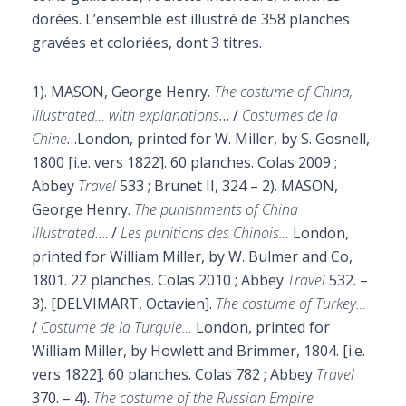
dorées. L’ensemble est illustré de 358 planches
gravées et coloriées, dont 3 titres.
1). MASON, George Henry.
The costume of China,
illustrated… with explanations
… /
Costumes de la
Chine
…London, printed for W. Miller, by S. Gosnell,
1800 [i.e. vers 1822]. 60 planches. Colas 2009 ;
Abbey
Travel
533 ; Brunet II, 324 – 2).
MASON,
George Henry.
The punishments of China
illustrated
…. /
Les punitions des Chinois…
London,
printed for William Miller, by W. Bulmer and Co,
1801. 22 planches.
Colas 2010 ; Abbey
Travel
532. –
3).
[DELVIMART, Octavien].
The costume of Turkey…
/
Costume de la Turquie…
London, printed for
William Miller, by Howlett and Brimmer, 1804. [i.e.
vers 1822]. 60 planches.
Colas 782 ; Abbey
Travel
370. – 4).
The costume of the Russian Empire