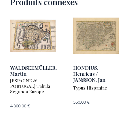
Produits connexes
WALDSEEMÜLLER,
HONDIUS,
Martin
Henricus /
JANSSON, Jan
[ESPAGNE &
PORTUGAL] Tabula
Typus Hispaniae
Segunda Europe
550,00
€
4 800,00
€