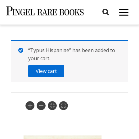
Aller
au
Main
contenu
Menu
“Typus Hispaniae” has been added to
your cart.
View cart