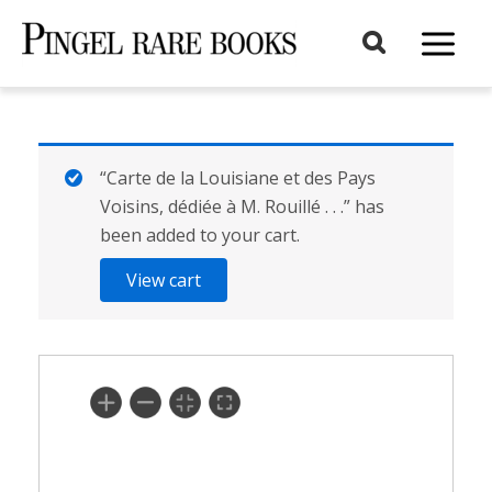
Aller
au
Main
contenu
Menu
“Carte de la Louisiane et des Pays
Voisins, dédiée à M. Rouillé . . .” has
been added to your cart.
View cart