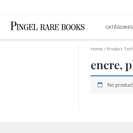
Aller
au
contenu
CATÉGORIES
Home
/ Product Techn
encre, p
No products