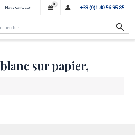
+33 (0)1 40 56 95 85
Nous contacter
hercher :
Recher
 blanc sur papier,