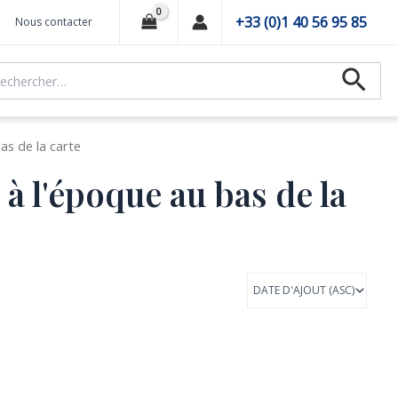
+33 (0)1 40 56 95 85
Nous contacter
hercher :
Recher
as de la carte
à l'époque au bas de la