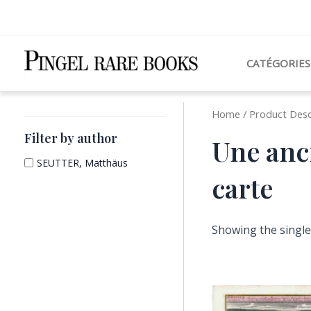
Aller
au
contenu
CATÉGORIES
Home
/ Product Descr
Filter by author
Une anci
SEUTTER, Matthäus
carte
Showing the single