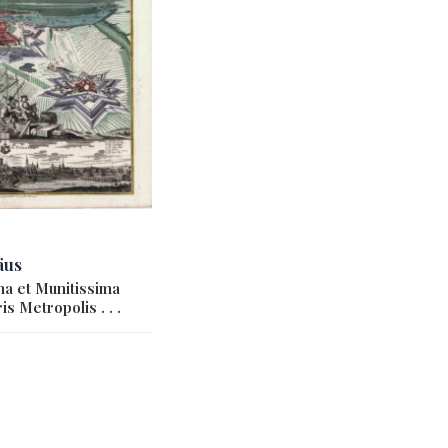
äus
a et Munitissima
s Metropolis . . .