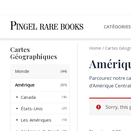
Aller
au
contenu
CATÉGORIES
Cartes
Home
/
Cartes Géog
Géographiques
Amériqu
Monde
4
44
Parcourez notre ca
4
Amérique
9
91
p
d’Amérique Centrale
1
r
Canada
1
16
p
o
6
r
d
Sorry, this
p
États-Unis
2
27
o
u
r
7
o
p
Les Amériques
d
c
1
13
d
r
3
u
t
u
o
p
2