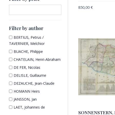
d
u
t
850,00
€
u
c
s
c
t
t
s
s
Filter by author
BERTIUS, Petrus /
TAVERNIER, Melchior
BUACHE, Philippe
CHATELAIN, Henri-Abraham
DE FER, Nicolas
DELISLE, Guillaume
DEZAUCHE, Jean-Claude
HOMANN Heirs
JANSSON, Jan
LAET, Johannes de
SONNENSTERN, M