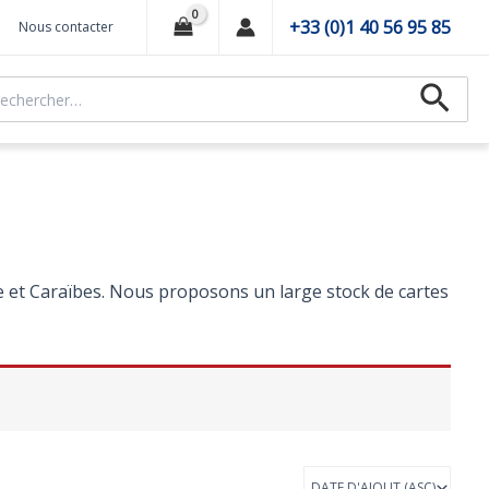
+33 (0)1 40 56 95 85
Nous contacter
hercher :
Recher
 et Caraïbes. Nous proposons un large stock de cartes