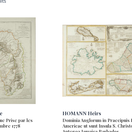
lts
e
HOMANN Heirs
ue Prise par les
Dominia Anglorum in Praecipuis I
embre 1778
Americae ut sunt Insula S. Christ
Antegoa Iamaica Barbados …