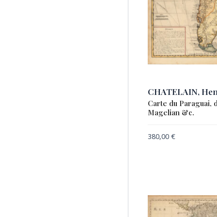
CHATELAIN, Hen
Carte du Paraguai, d
Magelian &c.
380,00
€