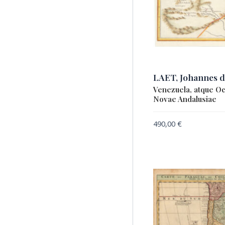
LAET, Johannes d
Venezuela, atque Oc
Novae Andalusiae
490,00
€