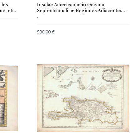
 les
Insulae Americanae in Oceano
ue, etc.
Septentrionali ac Regiones Adiacentes . .
.
900,00
€