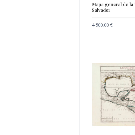
MERCATOR, Gerard /
Mapa general de la 
HONDIUS, Jodocus
Salvador
NOLIN, Jean-Baptiste
4 500,00
€
SANSON, Nicolas I
SONNENSTERN, Maximilian
von
VISSCHER, Nicolaes
WALCH, Johann
WALDSEEMÜLLER, Martin