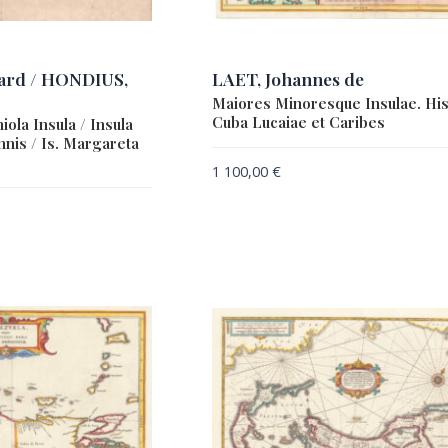
rd / HONDIUS,
LAET, Johannes de
Maiores Minoresque Insulae. His
Cuba Lucaiae et Caribes
iola Insula / Insula
annis / Is. Margareta
1 100,00
€