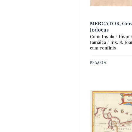
MERCATOR, Gera
Jodocus
Cuba Insula / Hispan
Iamaica / Ins. S. Jo
cum confinis
825,00
€