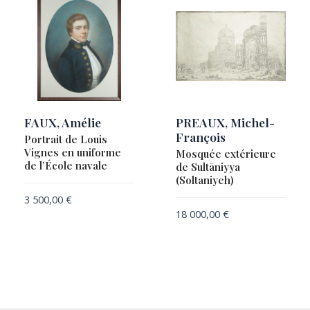
FAUX, Amélie
PREAUX, Michel-
François
Portrait de Louis
Vignes en uniforme
Mosquée extérieure
de l’École navale
de Sultāniyya
(Soltaniyeh)
3 500,00
€
18 000,00
€