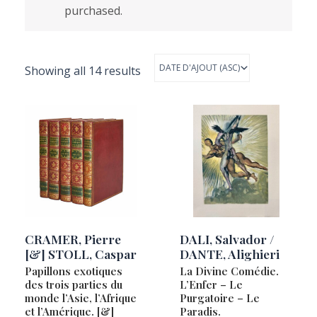
purchased.
Showing all 14 results
CRAMER, Pierre
DALI, Salvador /
[&] STOLL, Caspar
DANTE, Alighieri
Papillons exotiques
La Divine Comédie.
des trois parties du
L’Enfer – Le
monde l’Asie, l’Afrique
Purgatoire – Le
et l’Amérique. [&]
Paradis.