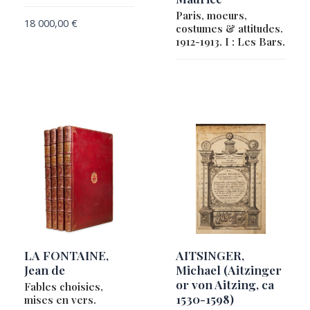
Paris, moeurs,
18 000,00
€
costumes & attitudes.
1912-1913. I : Les Bars.
LA FONTAINE,
AITSINGER,
Jean de
Michael (Aitzinger
or von Aitzing, ca
Fables choisies,
1530-1598)
mises en vers.