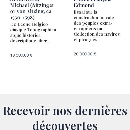
Michael (Aitzinger
Edmond
or von Aitzing, ca
Essai sur la
1530-1598)
construction navale
des peuples extra-
De Leone Belgico
européens ou
eiusque Topographica
Collection des navires
atque historica
et pirogues.
descriptione liber…
20 000,00
€
19 500,00
€
Recevoir nos dernières
découvertes