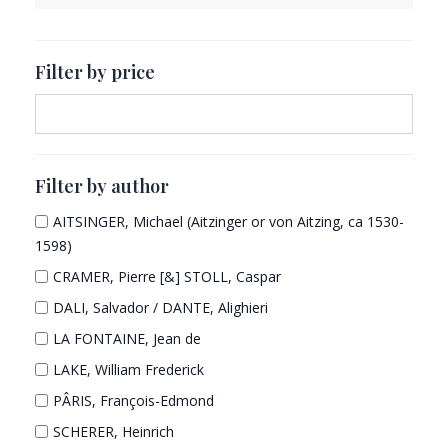
p
o
u
c
s
r
d
c
t
o
u
t
s
Filter by price
d
c
u
t
c
t
s
Filter by author
AITSINGER, Michael (Aitzinger or von Aitzing, ca 1530-
1598)
CRAMER, Pierre [&] STOLL, Caspar
DALI, Salvador / DANTE, Alighieri
LA FONTAINE, Jean de
LAKE, William Frederick
PÂRIS, François-Edmond
SCHERER, Heinrich