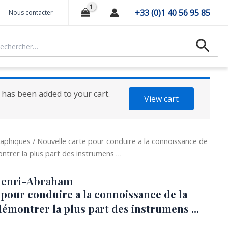
+33 (0)1 40 56 95 85
Nous contacter
hercher :
Recher
.” has been added to your cart.
View cart
aphiques
/ Nouvelle carte pour conduire a la connoissance de
ontrer la plus part des instrumens …
enri-Abraham
 pour conduire a la connoissance de la
démontrer la plus part des instrumens ...