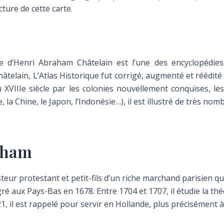
ture de cette carte.
ue d’Henri Abraham Châtelain est l’une des encyclopédies
elain, L’Atlas Historique fut corrigé, augmenté et réédité j
XVIIIe siècle par les colonies nouvellement conquises, le
, la Chine, le Japon, l’Indonésie…), il est illustré de très 
aham
teur protestant et petit-fils d’un riche marchand parisien qui
gré aux Pays-Bas en 1678. Entre 1704 et 1707, il étudie la th
21, il est rappelé pour servir en Hollande, plus précisément