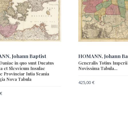
N, Johann Baptist
HOMANN, Johann Bap
Daniae in quo sunt Ducatus
Generalis Totius Imperii
ia et Slesvicum Insulae
Novissima Tabula…
e Provinciar Iutia Scania
gia Nova Tabula
425,00
€
€