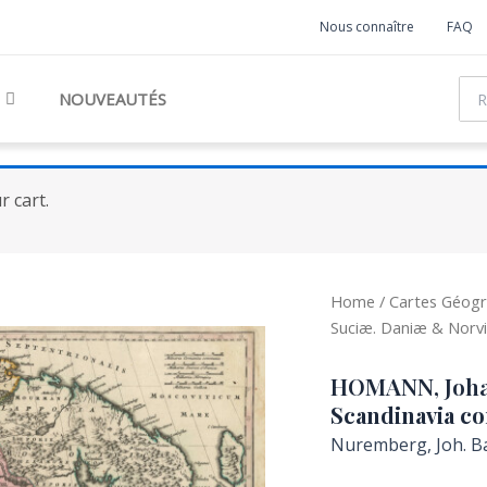
Nous connaître
FAQ
Rec
NOUVEAUTÉS
 cart.
Home
/
Cartes Géogr
Suciæ. Daniæ & Norv
HOMANN, Joha
Scandinavia c
Nuremberg, Joh. Ba