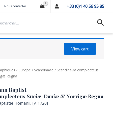
+33 (0)1 40 56 95 85
Nous contacter
hercher :
Recher
View cart
aphiques
/
Europe
/
Scandinavie
/ Scandinavia complecteus
igæ Regna
nn Baptist
omplecteus Suciæ. Daniæ & Norvigæ Regna
ptistæ Homanii, [v. 1720]