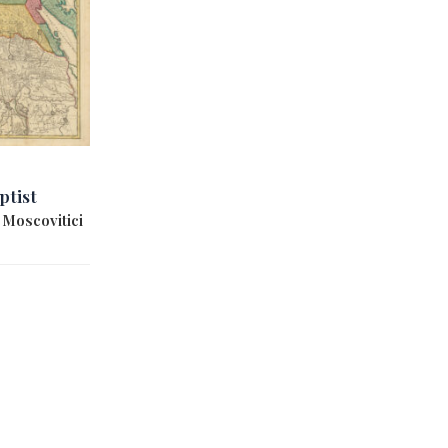
tist
 Moscovitici