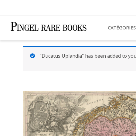
Aller
au
contenu
CATÉGORIES
“Ducatus Uplandia” has been added to your