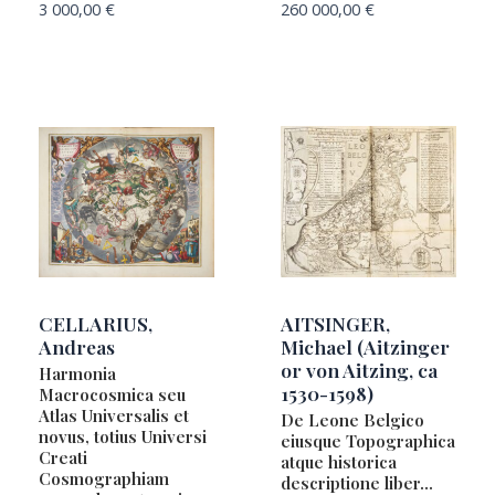
3 000,00
€
260 000,00
€
CELLARIUS,
AITSINGER,
Andreas
Michael (Aitzinger
or von Aitzing, ca
Harmonia
1530-1598)
Macrocosmica seu
Atlas Universalis et
De Leone Belgico
novus, totius Universi
eiusque Topographica
Creati
atque historica
Cosmographiam
descriptione liber…