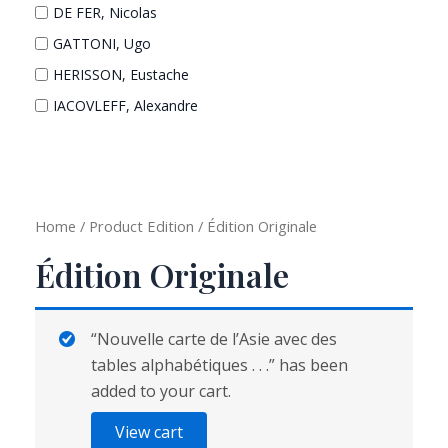
DE FER, Nicolas
GATTONI, Ugo
HERISSON, Eustache
IACOVLEFF, Alexandre
JAILLOT, Alexis Hubert
LA FONTAINE, Jean de
MASON, Arnold C. & HACKMAN, Robert J.
Home
/ Product Edition / Édition Originale
MICH
ORTELIUS, Abraham
Édition Originale
ROBERT DE VAUGONDY, Didier
SEUTTER, Matthäus
“Nouvelle carte de l’Asie avec des
tables alphabétiques . . .” has been
added to your cart.
View cart