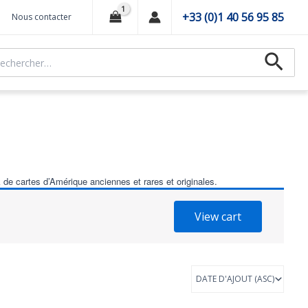
+33 (0)1 40 56 95 85
Nous contacter
hercher :
Recher
de cartes d’Amérique anciennes et rares et originales.
View cart