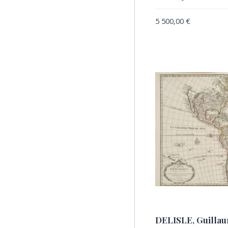
BUACHE, Philippe
5 500,00
€
CATESBY, Mark /
SELIGMANN, Johan Michael
CHATELAIN, Henri-Abraham
DE FER, Nicolas
DELISLE, Guillaume
DELISLE, Guillaume /
BUACHE, Philippe
DELISLE, Guillaume /
BUACHE, Philippe / DEZAUCHE
DEZAUCHE, Jean-Claude
DUVAL, Pierre
HAASIS & LUBRECHT
HERISSON, Eustache
DELISLE, Guilla
HOMANN Heirs