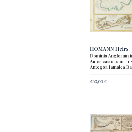
HOMANN Heirs
Dominia Anglorum in
Americae ut sunt Ins
Antegoa Iamaica B
450,00
€