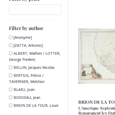
d
u
t
u
c
s
c
t
t
s
s
Filter by author
[Anonyme]
[ZATTA, Antonio]
ALBERT, Mathen / LOTTER,
George Frederic
BELLIN, Jacques-Nicolas
BERTIUS, Petrus /
TAVERNIER, Melchior
BLAEU, Joan
BOISSEAU, Jean
BRION DE LA TOU
BRION DE LA TOUR, Louis
L’Amerique Septentr
Remarquent les Etat
British Admiralty