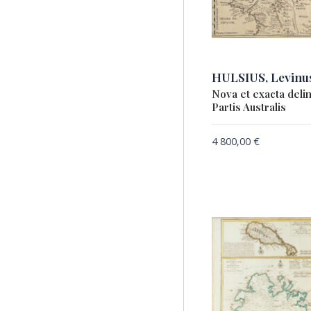
TURGIS, Louis Auguste
VISSCHER / SCHENK
VISSCHER, Nicolaes
HULSIUS, Levinu
WALCH, Johann
Nova et exacta deli
WALDSEEMÜLLER, Martin
Partis Australis
BLAEU, Willem Janszoon
4 800,00
€