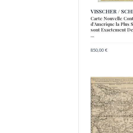
MERIAN, Matthaeus
VISSCHER / SC
METELLUS, Johannes
Carte Nouvelle Cont
Matalius
d’Amerique la Plus 
NOLIN Jean-Baptiste /
sont Exactement Dec
…
CORONELLI, Vincenzo
NOLIN, Jean-Baptiste
850,00
€
ORTELIUS, Abraham
PETROSCHI, Giovanni
ROBERT DE VAUGONDY,
Didier
ROBERT DE VAUGONDY,
Gilles & Didier
SANSON, Nicolas I
SONNENSTERN, Maximilian
von
TANNER, Henry Schenck