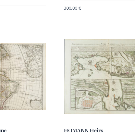
300,00
€
ume
HOMANN Heirs