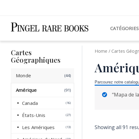
Aller
au
contenu
CATÉGORIES
Cartes
Home
/
Cartes Géog
Géographiques
Amériq
Monde
4
44
Parcourez notre catalogu
4
Amérique
9
91
p
“Mapa de la
1
r
Canada
1
16
p
o
6
r
d
p
États-Unis
2
27
o
u
r
7
o
Showing all 91 resu
p
Les Amériques
d
c
1
13
d
r
3
u
t
u
o
p
2