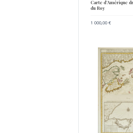
Carte d’Amérique d
HOMANN, Johann Baptist
du Roy
HULSIUS, Levinus
1 000,00
€
JAILLOT, Alexis Hubert
JANSSON, Jan
JEFFERYS, Thomas / LE
ROUGE, Georges-Louis
LA ROCHEFOUCAULD-
LIANCOURT, François-
Alexandre-Frédéric de
LAET, Johannes de
LAPIE, Pierre
LE ROUGE, Georges-Louis
LOTTER, Tobias Conrad
MERCATOR, Gerard /
HONDIUS, Jodocus