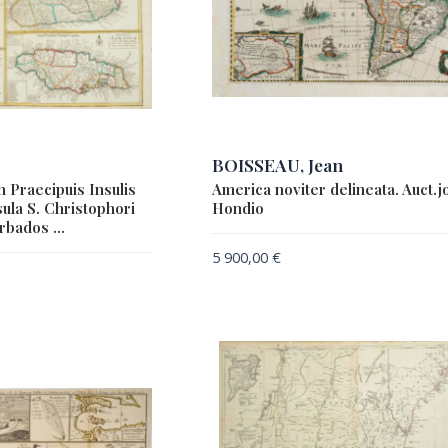
BOISSEAU, Jean
 Praecipuis Insulis
America noviter delineata. Auct.
ula S. Christophori
Hondio
arbados …
5 900,00
€