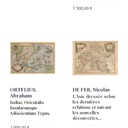
7 500,00
€
ORTELIUS,
DE FER, Nicolas
Abraham
L’Asie dressée selon
les dernières
Indiae Orientalis
relations et suivant
Insularumque
les nouvelles
Adiacientium Typus.
découvertes…
2 000,00
€