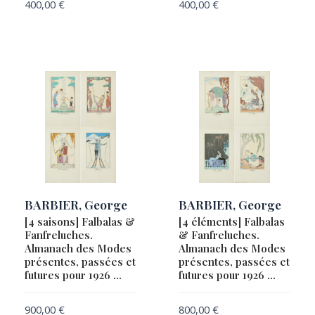
400,00
€
400,00
€
BEAUPLAN, Guillaume Le Vasseur, Sieur de.
BLAEU, Willem Janszoon
CHAUFOURIER, Jean et MATIS, Hippolyte.
DUVILLERS, François
GOOS, Pieter
HUTTICH, Johann / GRYNAEUS, Simon
KIEFER, Anselm
KUBIN, Alfred
LE ROY, Jacques
BARBIER, George
BARBIER, George
LIPSKY, Ján (Joannes)
[4 saisons] Falbalas &
[4 éléments] Falbalas
LOBEL-RICHE, Alméry / GUILLEMOT, Maurice
Fanfreluches.
& Fanfreluches.
Almanach des Modes
Almanach des Modes
MAGINI, Giovanni Antonio (1555-1617) / PTOLEMY
présentes, passées et
présentes, passées et
futures pour 1926 …
futures pour 1926 …
PTOLÉMÉE, Claude / TRECHSEL, Melchoir & Gaspard
ROUX, Joseph
900,00
€
800,00
€