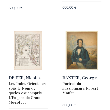
Alexandre-Frédéric de
600,00
€
800,00
€
LAET, Johannes de
LAKE, William Frederick
LAPIE, Pierre
LAPORTE, Etienne
Le Comité de pétitions et de correspondance
LE ROUGE, Georges-Louis
LE ROUGE, Georges-Louis, CASSINI DE THURY,
Jacques & HASS
LECLERC, Jean
LESPINASSE, Louis-Nicolas de
DE FER, Nicolas
BAXTER, George
Les Indes Orientales
Portrait du
LIEBAUX, Henri
sous le Nom de
missionnaire Robert
LINSCHOTEN, Jean Huygen van
queles est compris
Moffat
L’Empire du Grand
LOTTER, Tobias Conrad
Mogol . . .
600,00
€
MASON, Arnold C. & HACKMAN, Robert J.