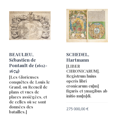
BEAULIEU,
SCHEDEL,
Sébastien de
Hartmann
Pontault de (1612-
[LIBER
1674)
CHRONICARUM].
Registrum huius
[Les Glorieuses
operis libri
conquêtes de Louis le
cronicarum cu[m]
Grand, ou Recueil de
figuris et ymagibus ab
plans et vues de
initio mu[n]di.
places assiégées, et
de celles où se sont
données des
275 000,00
€
batailles.]