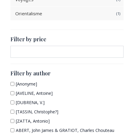
c
s
p
o
u
t
Orientalisme
1
1
r
d
c
s
p
o
u
t
r
d
c
s
o
u
t
Filter by price
d
c
s
u
t
c
s
t
Filter by author
[Anonyme]
[AVELINE, Antoine]
[DUBRENA, V.]
[TASSIN, Christophe?]
[ZATTA, Antonio]
ABERT, John James & GRATIOT, Charles Chouteau