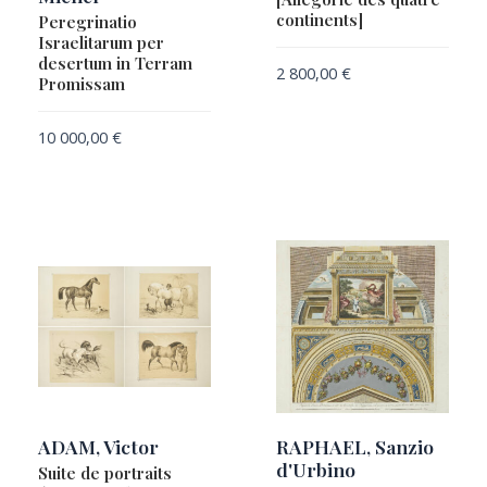
continents]
Peregrinatio
DE FER, Nicolas
Israelitarum per
DE JODE, Cornelis
desertum in Terram
2 800,00
€
Promissam
DE JODE, Gerard
DE JODE, Gerard & Cornelis
10 000,00
€
DE ROSSI, Domenico & AMETI, Giacomo Filippi
DELAMARCHE, Charles-François
DELAMARCHE, Félix
DELISLE / BONNE / JANVIEUR / RIZZI-ZANNONI
DELISLE, Guillaume
DELISLE, Guillaume / BUACHE, Philippe
DELISLE, Guillaume / BUACHE, Philippe / DEZAUCHE
Dépôt des cartes et plans de la marine
DEZAUCHE, Jean-Claude
ADAM, Victor
RAPHAEL, Sanzio
DOPPELMAYER, Johann Gabriel
d'Urbino
Suite de portraits