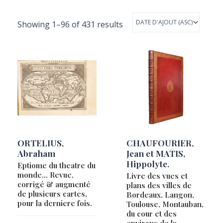
BESLER, Basilius
Showing 1–96 of 431 results
BION, Nicolas
BLAEU, Joan
BLAEU, Willem Janszoon & Joan
BOISSEAU, Jean
BOISSEAU, Jean / LECLERC, Jean
BOUGUEREAU, Maurice
BOUGUEREAU, Maurice / FAYEN, Jean
BOWEN, Emanuel
ORTELIUS,
CHAUFOURIER,
BRAUN, Georg & HOGENBERG, Frans
Abraham
Jean et MATIS,
Hippolyte.
Eptiome du theatre du
BRION DE LA TOUR, Louis
monde… Revue,
Livre des vues et
British Admiralty
corrigé & augmenté
plans des villes de
de plusieurs cartes,
Bordeaux, Langon,
BRUÉ, Adrien Hubert
pour la derniere fois.
Toulouse, Montauban,
BUACHE, Philippe
du cour et des
environs de la