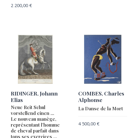
MERCATOR, Gerard / HALMA, François
2 200,00
€
MERCATOR, Gerard / HONDIUS, Jodocus
MERCER, Charles Fenton
MERIAN, Matthaeus
METELLUS, Johannes Matalius
MICH
MIDDLETON, George
MONTALBODDO, Fracanzano da
MOULLART-SANSON, Pierre
MÜNSTER, Sebastian
RIDINGER, Johann
COMBES, Charles
Elias
Alphonse
NOLIN Jean-Baptiste / CORONELLI, Vincenzo
Neue Reit Schul
La Danse de la Mort
NOLIN, Jean-Baptiste
vorstellend einen …
Le nouveau manège,
OBERLIN, Edouard
4 500,00
€
représentant l’homme
ORTELIUS, Abraham
de cheval parfait dans
tons ses exercices …