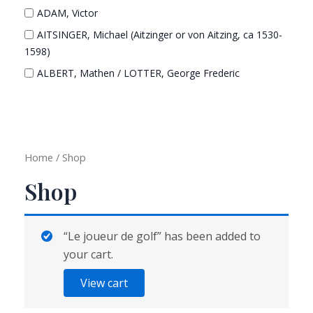
ADAM, Victor
AITSINGER, Michael (Aitzinger or von Aitzing, ca 1530-
1598)
ALBERT, Mathen / LOTTER, George Frederic
ALBUQUERQUE, Afonso de (Alhandra 1453 - Goa
1515)
AMICI, Domenico (1808-?)
BARBIER, George
Home
/ Shop
BAXTER, George
Shop
BEAULIEU, Sébastien de Pontault de (1612-1674)
BEAURAIN, Jean de
“Le joueur de golf” has been added to
BELLEFOREST, François de
your cart.
BELLIN, Jacques-Nicolas
View cart
BERLÈSE, abbé Laurent Bernard
BERTIUS, Petrus / TAVERNIER, Melchior