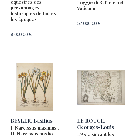
équestres des
Loggie di Rafaele nel
DUFOUR, Auguste-Henri
personnages
Vaticano
DUVAL, Pierre
historiques de toutes
les époques
ELIOTT, Harry
52 000,00
€
ENGELBRECHT, Martin (1684-1756)
8 000,00
€
FAUX, Amélie
FILIPE II DE ESPANHA
FRIDRICH, Jacob Andreas
G.J.N. Colany de Campo Vasto
GATTONI, Ugo
GUICCIARDINI, Lodovico
HAASIS & LUBRECHT
HAYDEN, Ferdinand Vandeveer & MARCOU, Jules
HERISSON, Eustache
BESLER, Basilius
LE ROUGE,
HOMANN Heirs
Georges-Louis
I. Narcissus maximus .
II. Narcissus medio
L’Asie suivant les
HOMANN, Johann Baptist