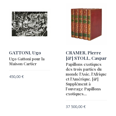
GATTONI, Ugo
CRAMER, Pierre
[&] STOLL, Caspar
Ugo Gattoni pour la
Maison Cartier
Papillons exotiques
des trois parties du
monde l’Asie, l’Afrique
450,00
€
et l’Amérique. [&]
Supplément à
l’ouvrage Papillons
exotiques…
37 500,00
€