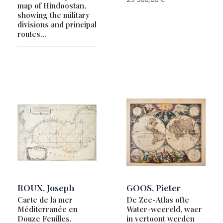
map of Hindoostan,
showing the military
divisions and principal
routes…
ROUX, Joseph
GOOS, Pieter
Carte de la mer
De Zee-Atlas ofte
Méditerranée en
Water-weereld, waer
Douze Feuilles.
in vertoont werden