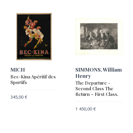
MICH
SIMMONS, William
Henry
Bec-Kina Apéritif des
Sportifs
The Departure -
Second Class The
Return – First Class.
345,00
€
1 450,00
€