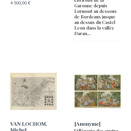
BUSSEMACHER, Johannes
4 500,00
€
Garonne depuis
Lormont au dessous
CASSINI, Jean-Dominique
de Bordeaux jusque
CATESBY, Mark / SELIGMANN, Johan Michael
au dessus du Castel
Leon dans la vallée
CELLARIUS, Andreas
Daran…
CHATELAIN, Henri-Abraham
CHRYSOLOGUE, Noel Andre
COLLOT, Georges Henri Victor
COMBES, Charles Alphonse
Compagnie française des Indes
CORONELLI, Vicenzo & TILLEMON, Sieur de
COVENS, Johannes & MORTIER, Cornelis
CRAMER, Pierre [&] STOLL, Caspar
CRÉPY
Currier & Ives
VAN LOCHOM,
[Anonyme]
Michel
DALI, Salvador / DANTE, Alighieri
[Allégorie des quatre