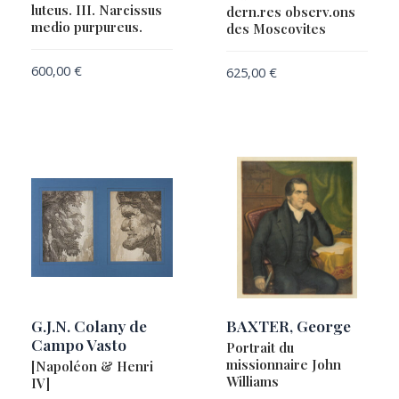
luteus. III. Narcissus
dern.res observ.ons
HONDIUS, Henricus
medio purpureus.
des Moscovites
HONDIUS, Henricus / JANSSON, Jan
600,00
€
625,00
€
HONDIUS, Jodocus / LE CLERC, Jean
HONDIUS, Jodocus II / JANSSON, Jan
HULSIUS, Levinus
IACOVLEFF, Alexandre
Isidore de Séville [Isidorus Hispalensis]
JAILLOT, Alexis Hubert
JANSSON, Jan
JEFFERYS, Thomas / LE ROUGE, Georges-Louis
John Bartholomew & Son Ltd
G.J.N. Colany de
BAXTER, George
JOLLAIN, Gérard
Campo Vasto
Portrait du
LA FONTAINE, Jean de
missionnaire John
[Napoléon & Henri
Williams
IV]
LA ROCHEFOUCAULD-LIANCOURT, François-