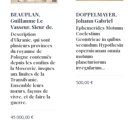
BEAUPLAN,
DOPPELMAYER,
Guillaume Le
Johann Gabriel
Vasseur, Sieur de.
Ephemerides Motuum
Coelestium
Description
Geomtricae in quibus
d’Ukranie, qui sont
secundum Hypothesin
plusieurs provinces
copernicanam omnia
du royaume de
motuum
Pologne contenuës
planeturiorum
depuis les confins de
irregularum…
la Moscovie, iusques
aux limites de la
Transilvanie.
500,00
€
Ensemble leurs
mœurs, façons de
vivre, et de faire la
guerre.
45 000,00
€