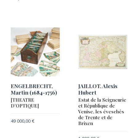
ROBERT DE VAUGONDY, Gilles & Didier
ROBERTS, Thomas Sautelle / Robert Havell & Sons
ROLLINAT, François
SANSON, Guillaume
SANSON, Nicolas I
SCHEDEL, Hartmann
SCHERER, Heinrich
SCHMETTAU, Samuel Graf von
SCHUT, Pieter Hendricksz. / VISSCHER, Nicolaes
ENGELBRECHT,
JAILLOT, Alexis
Martin (1684-1756)
Hubert
SEUTTER, Matthäus
[THEATRE
Estat de la Seigneurie
SIMMONS, William Henry
D’OPTIQUE]
et République de
SONNENSTERN, Maximilian von
Venise, les éveschés
de Trente et de
TANNER, Henry Schenck
49 000,00
€
Brixen
TARDIEU, Pierre François