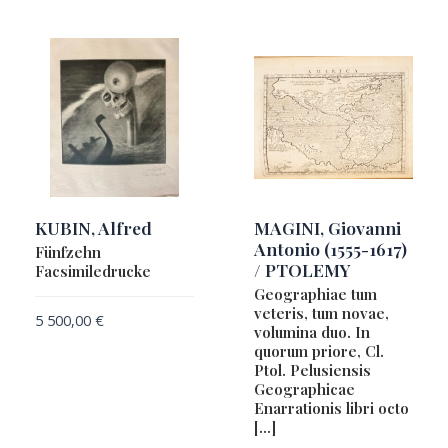
KUBIN, Alfred
MAGINI, Giovanni
Antonio (1555-1617)
Fünfzehn
/ PTOLEMY
Facsimiledrucke
Geographiae tum
veteris, tum novae,
5 500,00
€
volumina duo. In
quorum priore, Cl.
Ptol. Pelusiensis
Geographicae
Enarrationis libri octo
[…]