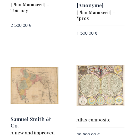
[Plan Manuscrit] –
[Anonyme]
Tournay
[Plan Manuscrit] –
Ypres
2 500,00
€
1 500,00
€
Samuel Smith &
Atlas composite
Co.
A new and improved
29 500,00
€