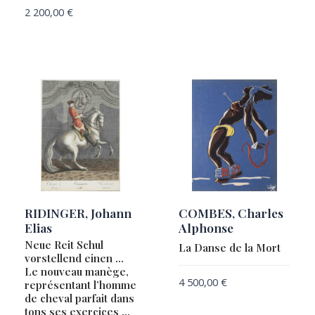
MERCATOR, Gerard / HALMA, François
2 200,00
€
MERCATOR, Gerard / HONDIUS, Jodocus
MERCER, Charles Fenton
MERIAN, Matthaeus
METELLUS, Johannes Matalius
MICH
MIDDLETON, George
MONTALBODDO, Fracanzano da
MOULLART-SANSON, Pierre
MÜNSTER, Sebastian
RIDINGER, Johann
COMBES, Charles
Elias
Alphonse
NOLIN Jean-Baptiste / CORONELLI, Vincenzo
Neue Reit Schul
La Danse de la Mort
NOLIN, Jean-Baptiste
vorstellend einen …
Le nouveau manège,
OBERLIN, Edouard
4 500,00
€
représentant l’homme
ORTELIUS, Abraham
de cheval parfait dans
tons ses exercices …