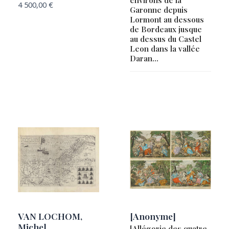
BUSSEMACHER, Johannes
4 500,00
€
Garonne depuis
Lormont au dessous
CASSINI, Jean-Dominique
de Bordeaux jusque
CATESBY, Mark / SELIGMANN, Johan Michael
au dessus du Castel
Leon dans la vallée
CELLARIUS, Andreas
Daran…
CHATELAIN, Henri-Abraham
CHRYSOLOGUE, Noel Andre
COLLOT, Georges Henri Victor
COMBES, Charles Alphonse
Compagnie française des Indes
CORONELLI, Vicenzo & TILLEMON, Sieur de
COVENS, Johannes & MORTIER, Cornelis
CRAMER, Pierre [&] STOLL, Caspar
CRÉPY
Currier & Ives
VAN LOCHOM,
[Anonyme]
Michel
DALI, Salvador / DANTE, Alighieri
[Allégorie des quatre