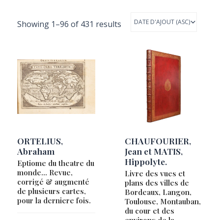
BESLER, Basilius
Showing 1–96 of 431 results
BION, Nicolas
BLAEU, Joan
BLAEU, Willem Janszoon & Joan
BOISSEAU, Jean
BOISSEAU, Jean / LECLERC, Jean
BOUGUEREAU, Maurice
BOUGUEREAU, Maurice / FAYEN, Jean
BOWEN, Emanuel
ORTELIUS,
CHAUFOURIER,
BRAUN, Georg & HOGENBERG, Frans
Abraham
Jean et MATIS,
Hippolyte.
Eptiome du theatre du
BRION DE LA TOUR, Louis
monde… Revue,
Livre des vues et
British Admiralty
corrigé & augmenté
plans des villes de
de plusieurs cartes,
Bordeaux, Langon,
BRUÉ, Adrien Hubert
pour la derniere fois.
Toulouse, Montauban,
BUACHE, Philippe
du cour et des
environs de la