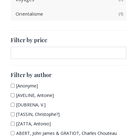
c
s
p
o
u
t
Orientalisme
1
1
r
d
c
s
p
o
u
t
r
d
c
s
o
u
t
Filter by price
d
c
s
u
t
c
s
t
Filter by author
[Anonyme]
[AVELINE, Antoine]
[DUBRENA, V.]
[TASSIN, Christophe?]
[ZATTA, Antonio]
ABERT, John James & GRATIOT, Charles Chouteau