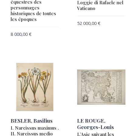
équestres des
Loggie di Rafaele nel
DUFOUR, Auguste-Henri
personnages
Vaticano
DUVAL, Pierre
historiques de toutes
les époques
ELIOTT, Harry
52 000,00
€
ENGELBRECHT, Martin (1684-1756)
8 000,00
€
FAUX, Amélie
FILIPE II DE ESPANHA
FRIDRICH, Jacob Andreas
G.J.N. Colany de Campo Vasto
GATTONI, Ugo
GUICCIARDINI, Lodovico
HAASIS & LUBRECHT
HAYDEN, Ferdinand Vandeveer & MARCOU, Jules
HERISSON, Eustache
BESLER, Basilius
LE ROUGE,
HOMANN Heirs
Georges-Louis
I. Narcissus maximus .
II. Narcissus medio
L’Asie suivant les
HOMANN, Johann Baptist