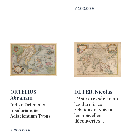
7 500,00
€
ORTELIUS,
DE FER, Nicolas
Abraham
L’Asie dressée selon
les dernières
Indiae Orientalis
relations et suivant
Insularumque
les nouvelles
Adiacientium Typus.
découvertes…
2 000,00
€