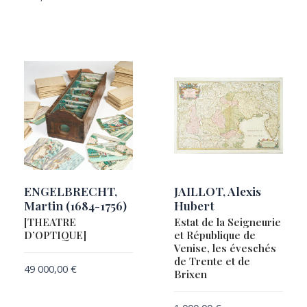
ROBERT DE VAUGONDY, Gilles & Didier
ROBERTS, Thomas Sautelle / Robert Havell & Sons
ROLLINAT, François
SANSON, Guillaume
SANSON, Nicolas I
SCHEDEL, Hartmann
SCHERER, Heinrich
SCHMETTAU, Samuel Graf von
SCHUT, Pieter Hendricksz. / VISSCHER, Nicolaes
ENGELBRECHT,
JAILLOT, Alexis
Martin (1684-1756)
Hubert
SEUTTER, Matthäus
[THEATRE
Estat de la Seigneurie
SIMMONS, William Henry
D’OPTIQUE]
et République de
SONNENSTERN, Maximilian von
Venise, les éveschés
de Trente et de
TANNER, Henry Schenck
49 000,00
€
Brixen
TARDIEU, Pierre François