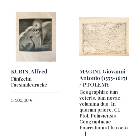
KUBIN, Alfred
MAGINI, Giovanni
Antonio (1555-1617)
Fünfzehn
/ PTOLEMY
Facsimiledrucke
Geographiae tum
veteris, tum novae,
5 500,00
€
volumina duo. In
quorum priore, Cl.
Ptol. Pelusiensis
Geographicae
Enarrationis libri octo
[…]