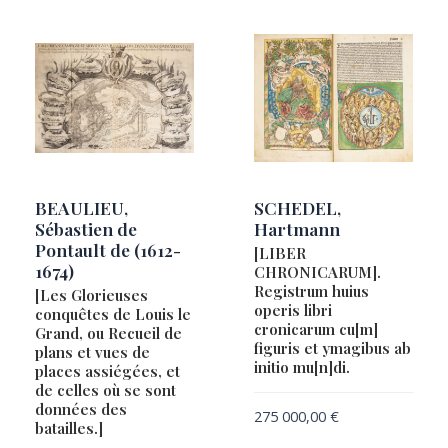
BEAULIEU,
SCHEDEL,
Sébastien de
Hartmann
Pontault de (1612-
[LIBER
1674)
CHRONICARUM].
Registrum huius
[Les Glorieuses
operis libri
conquêtes de Louis le
cronicarum cu[m]
Grand, ou Recueil de
figuris et ymagibus ab
plans et vues de
initio mu[n]di.
places assiégées, et
de celles où se sont
données des
275 000,00
€
batailles.]