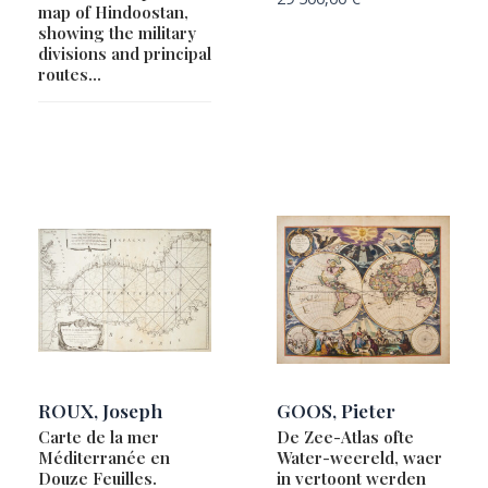
map of Hindoostan,
showing the military
divisions and principal
routes…
ROUX, Joseph
GOOS, Pieter
Carte de la mer
De Zee-Atlas ofte
Méditerranée en
Water-weereld, waer
Douze Feuilles.
in vertoont werden