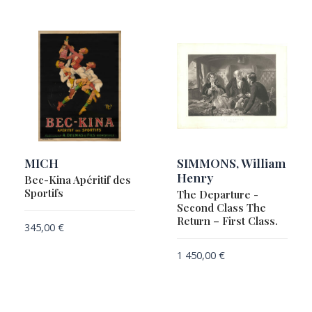
MICH
SIMMONS, William
Henry
Bec-Kina Apéritif des
Sportifs
The Departure -
Second Class The
Return – First Class.
345,00
€
1 450,00
€