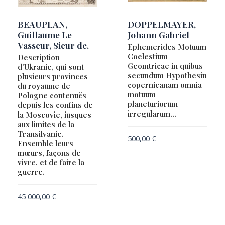
BEAUPLAN,
DOPPELMAYER,
Guillaume Le
Johann Gabriel
Vasseur, Sieur de.
Ephemerides Motuum
Coelestium
Description
Geomtricae in quibus
d’Ukranie, qui sont
secundum Hypothesin
plusieurs provinces
copernicanam omnia
du royaume de
motuum
Pologne contenuës
planeturiorum
depuis les confins de
irregularum…
la Moscovie, iusques
aux limites de la
Transilvanie.
500,00
€
Ensemble leurs
mœurs, façons de
vivre, et de faire la
guerre.
45 000,00
€