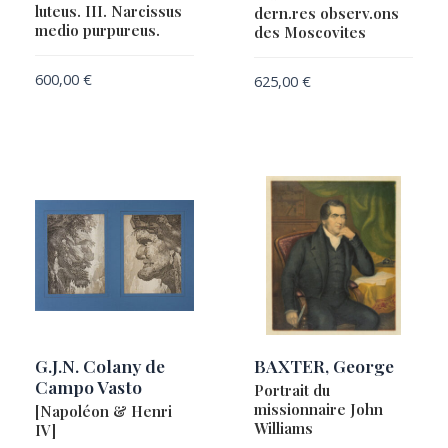
luteus. III. Narcissus
dern.res observ.ons
HONDIUS, Henricus
medio purpureus.
des Moscovites
HONDIUS, Henricus / JANSSON, Jan
600,00
€
625,00
€
HONDIUS, Jodocus / LE CLERC, Jean
HONDIUS, Jodocus II / JANSSON, Jan
HULSIUS, Levinus
IACOVLEFF, Alexandre
Isidore de Séville [Isidorus Hispalensis]
JAILLOT, Alexis Hubert
JANSSON, Jan
JEFFERYS, Thomas / LE ROUGE, Georges-Louis
John Bartholomew & Son Ltd
G.J.N. Colany de
BAXTER, George
JOLLAIN, Gérard
Campo Vasto
Portrait du
LA FONTAINE, Jean de
missionnaire John
[Napoléon & Henri
Williams
IV]
LA ROCHEFOUCAULD-LIANCOURT, François-