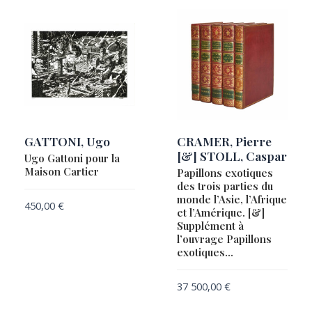
GATTONI, Ugo
CRAMER, Pierre
[&] STOLL, Caspar
Ugo Gattoni pour la
Maison Cartier
Papillons exotiques
des trois parties du
monde l’Asie, l’Afrique
450,00
€
et l’Amérique. [&]
Supplément à
l’ouvrage Papillons
exotiques…
37 500,00
€