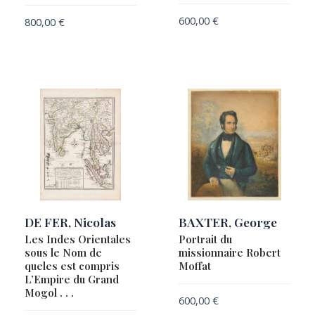
Alexandre-Frédéric de
600,00
€
800,00
€
LAET, Johannes de
LAKE, William Frederick
LAPIE, Pierre
LAPORTE, Etienne
Le Comité de pétitions et de correspondance
LE ROUGE, Georges-Louis
LE ROUGE, Georges-Louis, CASSINI DE THURY,
Jacques & HASS
LECLERC, Jean
LESPINASSE, Louis-Nicolas de
DE FER, Nicolas
BAXTER, George
Les Indes Orientales
Portrait du
LIEBAUX, Henri
sous le Nom de
missionnaire Robert
LINSCHOTEN, Jean Huygen van
queles est compris
Moffat
L’Empire du Grand
LOTTER, Tobias Conrad
Mogol . . .
600,00
€
MASON, Arnold C. & HACKMAN, Robert J.