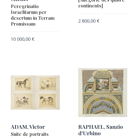
continents]
Peregrinatio
DE FER, Nicolas
Israelitarum per
DE JODE, Cornelis
desertum in Terram
2 800,00
€
Promissam
DE JODE, Gerard
DE JODE, Gerard & Cornelis
10 000,00
€
DE ROSSI, Domenico & AMETI, Giacomo Filippi
DELAMARCHE, Charles-François
DELAMARCHE, Félix
DELISLE / BONNE / JANVIEUR / RIZZI-ZANNONI
DELISLE, Guillaume
DELISLE, Guillaume / BUACHE, Philippe
DELISLE, Guillaume / BUACHE, Philippe / DEZAUCHE
Dépôt des cartes et plans de la marine
DEZAUCHE, Jean-Claude
ADAM, Victor
RAPHAEL, Sanzio
DOPPELMAYER, Johann Gabriel
d'Urbino
Suite de portraits