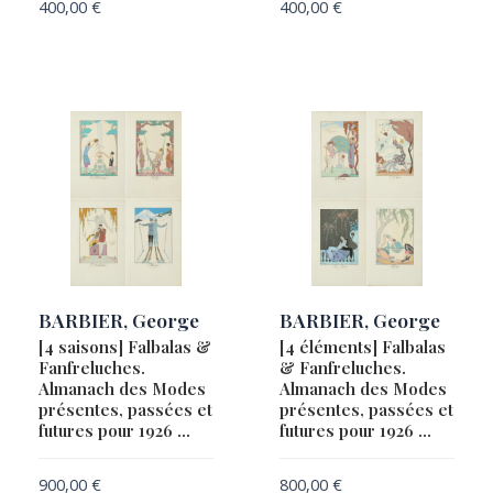
400,00
€
400,00
€
BEAUPLAN, Guillaume Le Vasseur, Sieur de.
BLAEU, Willem Janszoon
CHAUFOURIER, Jean et MATIS, Hippolyte.
DUVILLERS, François
GOOS, Pieter
HUTTICH, Johann / GRYNAEUS, Simon
KIEFER, Anselm
KUBIN, Alfred
LE ROY, Jacques
BARBIER, George
BARBIER, George
LIPSKY, Ján (Joannes)
[4 saisons] Falbalas &
[4 éléments] Falbalas
LOBEL-RICHE, Alméry / GUILLEMOT, Maurice
Fanfreluches.
& Fanfreluches.
Almanach des Modes
Almanach des Modes
MAGINI, Giovanni Antonio (1555-1617) / PTOLEMY
présentes, passées et
présentes, passées et
futures pour 1926 …
futures pour 1926 …
PTOLÉMÉE, Claude / TRECHSEL, Melchoir & Gaspard
ROUX, Joseph
900,00
€
800,00
€