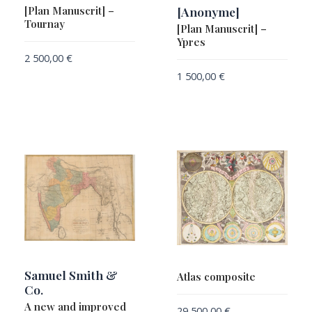
[Plan Manuscrit] –
[Anonyme]
Tournay
[Plan Manuscrit] –
Ypres
2 500,00
€
1 500,00
€
Samuel Smith &
Atlas composite
Co.
A new and improved
29 500,00
€