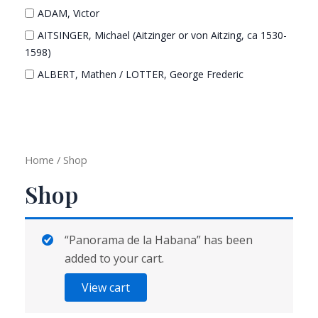
ADAM, Victor
AITSINGER, Michael (Aitzinger or von Aitzing, ca 1530-
1598)
ALBERT, Mathen / LOTTER, George Frederic
ALBUQUERQUE, Afonso de (Alhandra 1453 - Goa
1515)
AMICI, Domenico (1808-?)
BARBIER, George
Home
/ Shop
BAXTER, George
Shop
BEAULIEU, Sébastien de Pontault de (1612-1674)
BEAURAIN, Jean de
“Panorama de la Habana” has been
BELLEFOREST, François de
added to your cart.
BELLIN, Jacques-Nicolas
View cart
BERLÈSE, abbé Laurent Bernard
BERTIUS, Petrus / TAVERNIER, Melchior